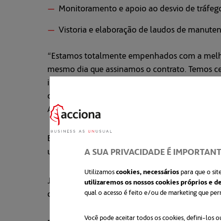
Monitoramento e apoio ao desvio de tráfego
Vistoria e elaboração de laudos de manuten
“Estamos totalmente empenhados com a melhori
mesmo dia que assinamos o contrato. Temos ce
importante salientar que o cronograma contem
divulgando nosso primeiro balanço de trabalh
André De Angelo, Diretor País da ACCIONA Bras
Em relação aos próximos passos, o cronograma 
uma média entre 46 m de profundidade, com os
A SUA PRIVACIDADE É IMPORTAN
Utilizamos
cookies, necessários
para que o sit
Já no primeiro semestre de 2021 ocorrerá o iníc
utilizaremos os nossos cookies próprios e de
qual o acesso é feito e/ou de marketing que p
do Ó, Água Branca, PUC (Cardoso Almeida) e 
Você pode aceitar todos os cookies, defini-los o