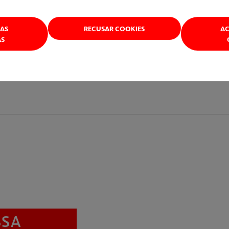
 início da operação dos 2 TBMs (tatuzões), que farão a esc
eção norte, escavando 5km (em rocha), o outro seguirá sen
HAS
RECUSAR COOKIES
AC
AS