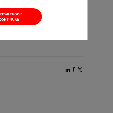
avação dos túneis que conectam as estações.
tido sul, percorrendo 10km (em solo).
EITAR TUDO E
CONTINUAR