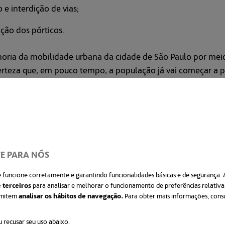
 e interdição de vias;
ção dos pórticos.
a da mobilidade urbana da cidade de São Paulo por meio d
rteza que, em pouco tempo, a população já vai começar a 
pla etapas técnicas muito importantes, que nem sempre po
o. Com ele reafirmamos nosso compromisso de transparênci
il.
da Linha 6-Laranja de metrô de São Paulo prevê ações paral
 poços mais profundos de toda a malha metroviária já exis
TE PARA NÓS
e funcione corretamente e garantindo funcionalidades básicas e de segurança. A
io das escavações das estações Brasilândia, Vila Cardoso, It
 terceiros
para analisar e melhorar o funcionamento de preferências relativas
ermitem
analisar os hábitos de navegação.
Para obter mais informações, cons
Angélica (Pacaembu).
u recusar seu uso abaixo.